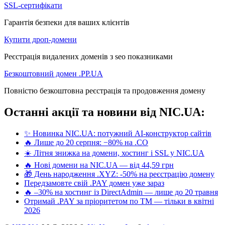
SSL-сертифікати
Гарантія безпеки для ваших клієнтів
Купити дроп-домени
Реєстрація видалених доменів з seo показниками
Безкоштовний домен .PP.UA
Повністю безкоштовна реєстрація та продовження домену
Останні акції та новини від NIC.UA:
✨ Новинка NIC.UA: потужний AI-конструктор сайтів
🔥 Лише до 20 серпня: −80% на .CO
☀️ Літня знижка на домени, хостинг і SSL у NIC.UA
🔥 Нові домени на NIC.UA — від 44,59 грн
🎁 День народження .XYZ: -50% на реєстрацію домену
Передзамовте свій .PAY домен уже зараз
🔥 –30% на хостинг із DirectAdmin — лише до 20 травня
Отримай .PAY за пріоритетом по ТМ — тільки в квітні
2026